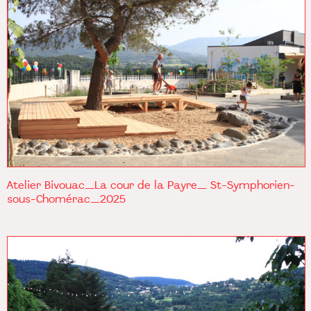
Atelier Bivouac_La cour de la Payre_ St-Symphorien-
sous-Chomérac_2025