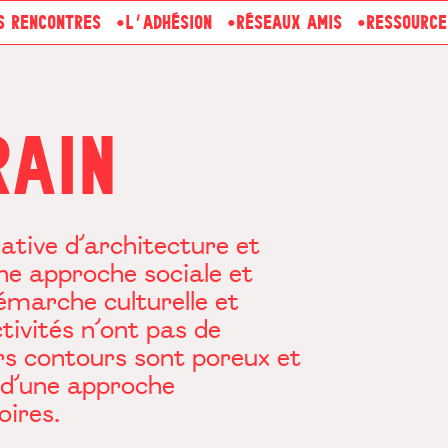
S RENCONTRES
L’ADHÉSION
RÉSEAUX AMIS
RESSOURCE
RAIN
ative d’architecture et
ne approche sociale et
émarche culturelle et
tivités n’ont pas de
eurs contours sont poreux et
d’une approche
oires.