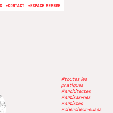
S
CONTACT
ESPACE MEMBRE
#toutes les
pratiques
#architectes
#artisan·nes
#artistes
#chercheur·euses